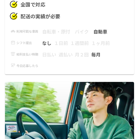
全国で対応
配送の実績が必要
自転車・原付
バイク
自動車
利用可能な車両
なし
１日前
１週間前
１ヶ月前
シフト提出
日払い
週払い
月２回
毎月
給料支払い時期
今日応募したら