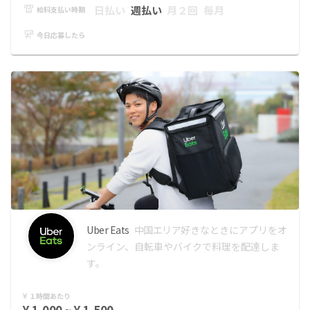
日払い
週払い
月２回
毎月
給料支払い時期
今日応募したら
Uber Eats
中国エリア
好きなときにアプリをオ
ンライン、自転車やバイクで料理を配達しま
す。
１時間あたり
¥ 1,000 ~ ¥ 1,500