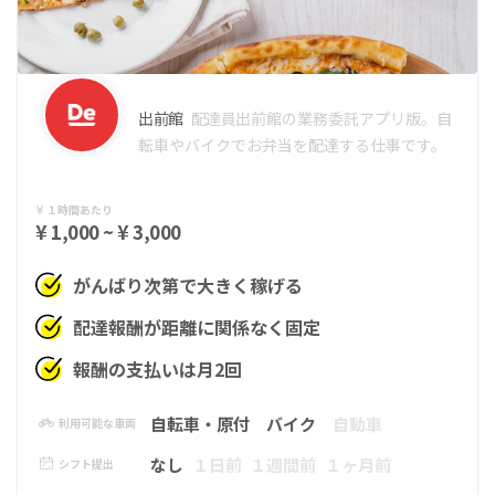
出前館
配達員
出前館の業務委託アプリ版。自
転車やバイクでお弁当を配達する仕事です。
１時間あたり
¥ 1,000 ~ ¥ 3,000
がんばり次第で大きく稼げる
配達報酬が距離に関係なく固定
報酬の支払いは月2回
自転車・原付
バイク
自動車
利用可能な車両
なし
１日前
１週間前
１ヶ月前
シフト提出