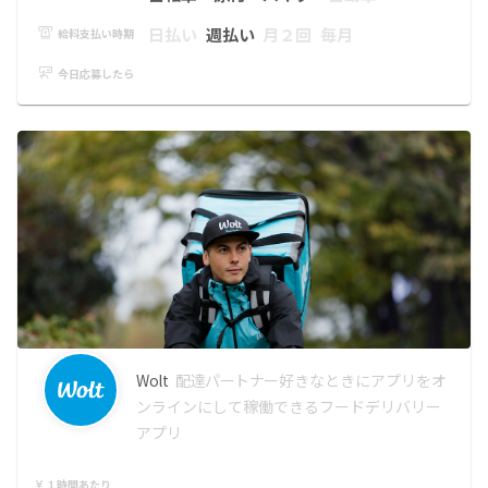
日払い
週払い
月２回
毎月
給料支払い時期
今日応募したら
Wolt
配達パートナー
好きなときにアプリをオ
ンラインにして稼働できるフードデリバリー
アプリ
１時間あたり