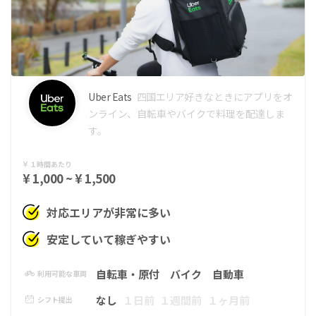
Uber Eats
四国エリア
好きなときにアプリをオ
ンライン、自転車やバイクで料理を配達しま
す。
１時間あたり
¥ 1,000 ~ ¥ 1,500
対応エリアが非常に多い
安定していて稼ぎやすい
自転車・原付
バイク
自動車
利用可能な車両
なし
１日前
１週間前
１ヶ月前
シフト提出