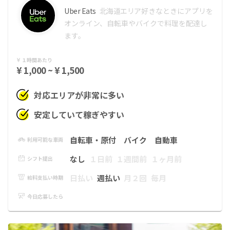
Uber Eats
北海道エリア
好きなときにアプリを
オンライン、自転車やバイクで料理を配達し
ます。
１時間あたり
¥ 1,000 ~ ¥ 1,500
対応エリアが非常に多い
安定していて稼ぎやすい
自転車・原付
バイク
自動車
利用可能な車両
なし
１日前
１週間前
１ヶ月前
シフト提出
日払い
週払い
月２回
毎月
給料支払い時期
今日応募したら