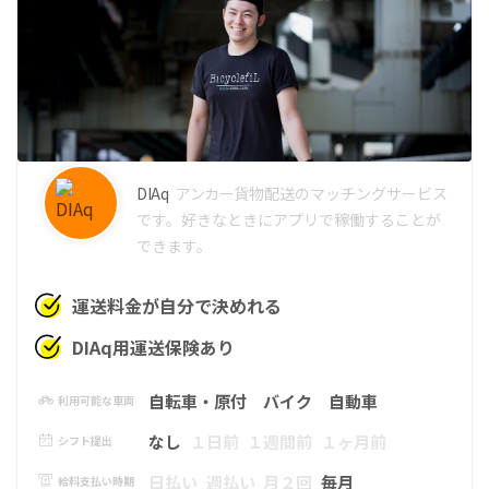
DIAq
アンカー
貨物配送のマッチングサービス
です。好きなときにアプリで稼働することが
できます。
運送料金が自分で決めれる
DIAq用運送保険あり
自転車・原付
バイク
自動車
利用可能な車両
なし
１日前
１週間前
１ヶ月前
シフト提出
日払い
週払い
月２回
毎月
給料支払い時期