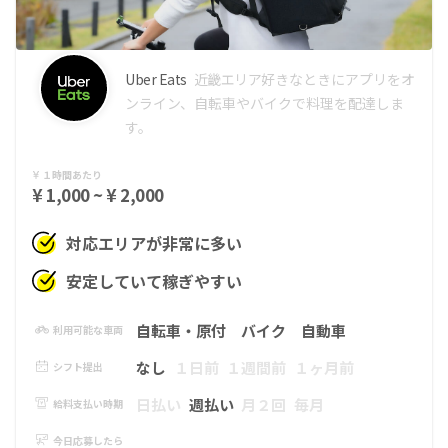
Uber Eats
近畿エリア
好きなときにアプリをオ
ンライン、自転車やバイクで料理を配達しま
す。
１時間あたり
¥ 1,000 ~ ¥ 2,000
対応エリアが非常に多い
安定していて稼ぎやすい
自転車・原付
バイク
自動車
利用可能な車両
なし
１日前
１週間前
１ヶ月前
シフト提出
日払い
週払い
月２回
毎月
給料支払い時期
今日応募したら