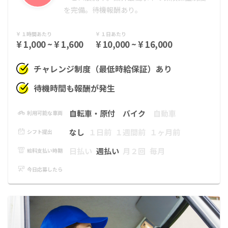
を完備。待機報酬あり。
１時間あたり
１日あたり
¥ 1,000 ~ ¥ 1,600
¥ 10,000 ~ ¥ 16,000
チャレンジ制度（最低時給保証）あり
待機時間も報酬が発生
自転車・原付
バイク
自動車
利用可能な車両
なし
１日前
１週間前
１ヶ月前
シフト提出
日払い
週払い
月２回
毎月
給料支払い時期
今日応募したら