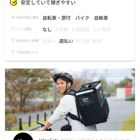
安定していて稼ぎやすい
自転車・原付
バイク
自動車
利用可能な車両
なし
１日前
１週間前
１ヶ月前
シフト提出
日払い
週払い
月２回
毎月
給料支払い時期
今日応募したら
Uber Eats
中部エリア
好きなときにアプリをオ