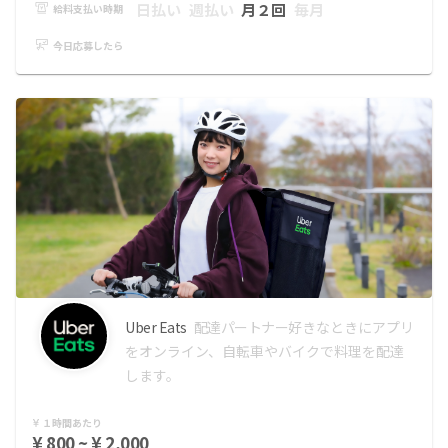
日払い
週払い
月２回
毎月
給料支払い時期
今日応募したら
Uber Eats
配達パートナー
好きなときにアプリ
をオンライン、自転車やバイクで料理を配達
します。
１時間あたり
¥ 800 ~ ¥ 2,000