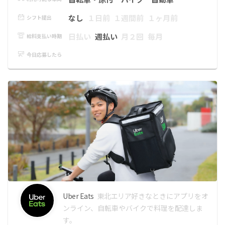
なし
１日前
１週間前
１ヶ月前
シフト提出
日払い
週払い
月２回
毎月
給料支払い時期
今日応募したら
Uber Eats
東北エリア
好きなときにアプリをオ
ンライン、自転車やバイクで料理を配達しま
す。