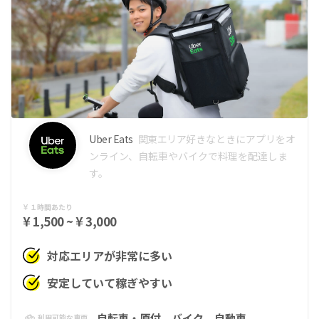
Uber Eats
関東エリア
好きなときにアプリをオ
ンライン、自転車やバイクで料理を配達しま
す。
１時間あたり
¥ 1,500 ~ ¥ 3,000
対応エリアが非常に多い
安定していて稼ぎやすい
自転車・原付
バイク
自動車
利用可能な車両