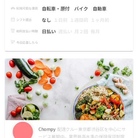
自転車・原付
バイク
自動車
利用可能な車両
なし
１日前
１週間前
１ヶ月前
シフト提出
日払い
週払い
月２回
毎月
給料支払い時期
今日応募したら
Chompy
配達クルー
東京都渋谷区を中心にサ
ービス展開中。業界最高水準の保険保証制度