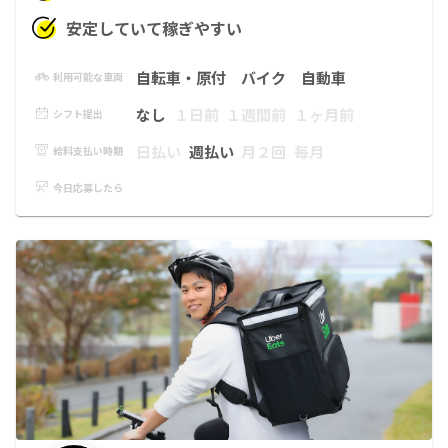
安定していて稼ぎやすい
自転車・原付
バイク
自動車
利用可能な車両
なし
１日前
１週間前
１ヶ月前
シフト提出
日払い
週払い
月２回
毎月
給料支払い時期
今日応募したら