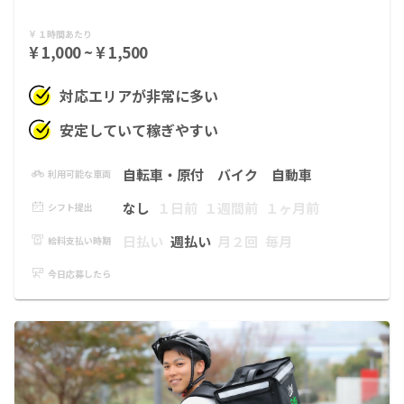
１時間あたり
¥ 1,000 ~ ¥ 1,500
対応エリアが非常に多い
安定していて稼ぎやすい
自転車・原付
バイク
自動車
利用可能な車両
なし
１日前
１週間前
１ヶ月前
シフト提出
日払い
週払い
月２回
毎月
給料支払い時期
今日応募したら