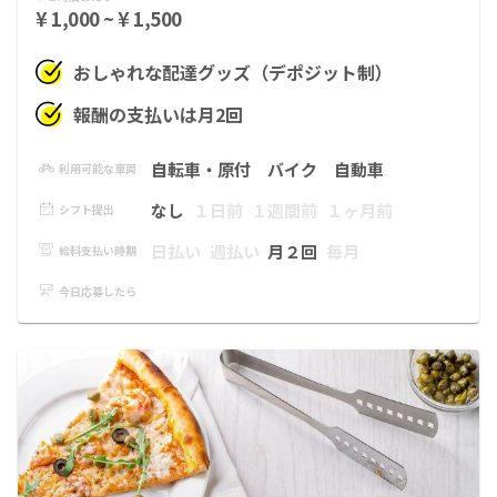
¥ 1,000 ~ ¥ 1,500
おしゃれな配達グッズ（デポジット制）
報酬の支払いは月2回
自転車・原付
バイク
自動車
利用可能な車両
なし
１日前
１週間前
１ヶ月前
シフト提出
日払い
週払い
月２回
毎月
給料支払い時期
今日応募したら