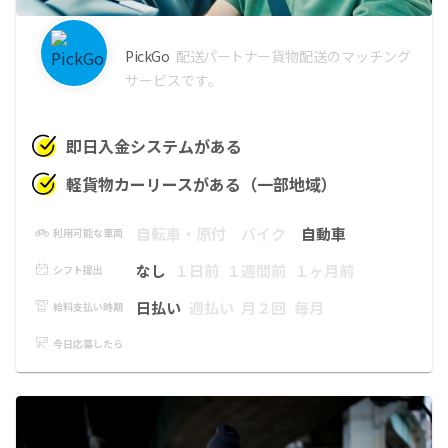
PickGo
配送パートナー
貨物配送のマッチング
サービスです。
即日入金システムがある
軽貨物カーリースがある（一部地域）
自転車・原付
バイク
自動車
利用可能な車両
なし
１日前
１週間前
１ヶ月前
シフト提出
日払い
週払い
月２回
毎月
給料支払い時期
今日応募したら