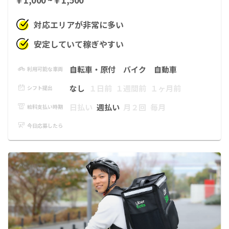
対応エリアが非常に多い
安定していて稼ぎやすい
自転車・原付
バイク
自動車
利用可能な車両
なし
１日前
１週間前
１ヶ月前
シフト提出
日払い
週払い
月２回
毎月
給料支払い時期
今日応募したら