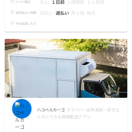
なし
１日前
１週間前
１ヶ月前
シフト提出
日払い
週払い
月２回
毎月
給料支払い時期
今日応募したら
ハコベルカーゴ
ドライバー
出来高制・好きな
ときにできる貨物配送アプリ