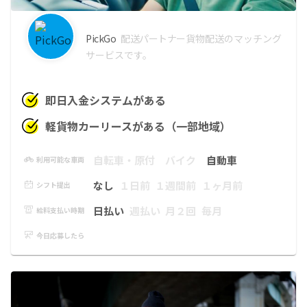
PickGo
配送パートナー
貨物配送のマッチング
サービスです。
即日入金システムがある
軽貨物カーリースがある（一部地域）
自転車・原付
バイク
自動車
利用可能な車両
なし
１日前
１週間前
１ヶ月前
シフト提出
日払い
週払い
月２回
毎月
給料支払い時期
今日応募したら