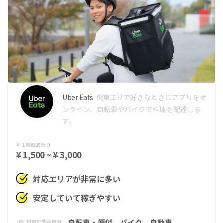
Uber Eats
関東エリア
好きなときにアプリをオ
ンライン、自転車やバイクで料理を配達しま
す。
１時間あたり
¥ 1,500 ~ ¥ 3,000
対応エリアが非常に多い
安定していて稼ぎやすい
自転車・原付
バイク
自動車
利用可能な車両