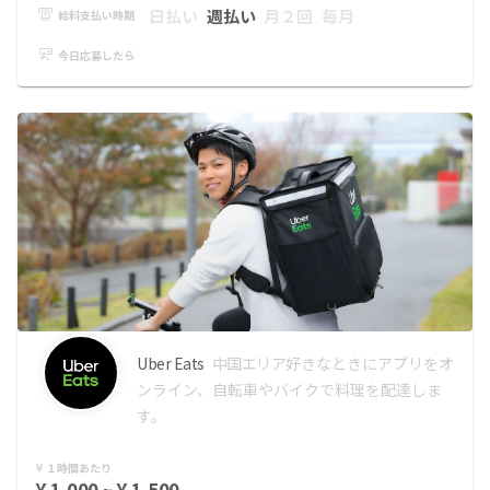
日払い
週払い
月２回
毎月
給料支払い時期
今日応募したら
Uber Eats
中国エリア
好きなときにアプリをオ
ンライン、自転車やバイクで料理を配達しま
す。
１時間あたり
¥ 1,000 ~ ¥ 1,500