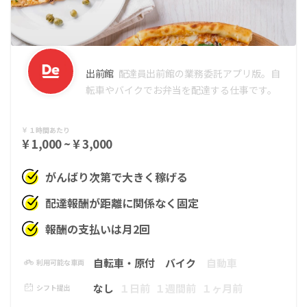
出前館
配達員
出前館の業務委託アプリ版。自
転車やバイクでお弁当を配達する仕事です。
１時間あたり
¥ 1,000 ~ ¥ 3,000
がんばり次第で大きく稼げる
配達報酬が距離に関係なく固定
報酬の支払いは月2回
自転車・原付
バイク
自動車
利用可能な車両
なし
１日前
１週間前
１ヶ月前
シフト提出