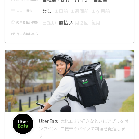
なし
１日前
１週間前
１ヶ月前
シフト提出
日払い
週払い
月２回
毎月
給料支払い時期
今日応募したら
Uber Eats
東北エリア
好きなときにアプリをオ
ンライン、自転車やバイクで料理を配達しま
す。