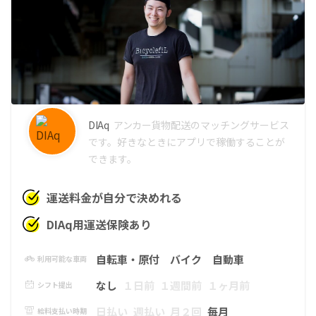
DIAq
アンカー
貨物配送のマッチングサービス
です。好きなときにアプリで稼働することが
できます。
運送料金が自分で決めれる
DIAq用運送保険あり
自転車・原付
バイク
自動車
利用可能な車両
なし
１日前
１週間前
１ヶ月前
シフト提出
日払い
週払い
月２回
毎月
給料支払い時期