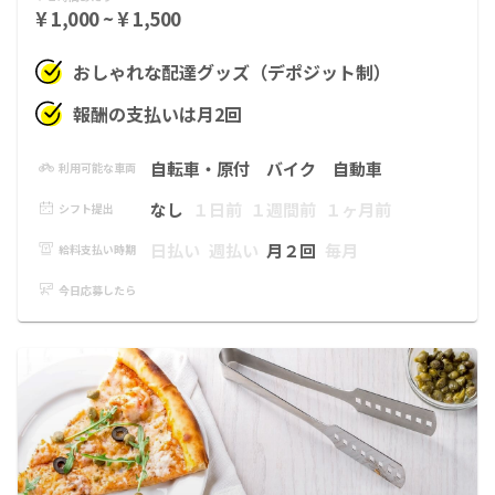
¥ 1,000 ~ ¥ 1,500
おしゃれな配達グッズ（デポジット制）
報酬の支払いは月2回
自転車・原付
バイク
自動車
利用可能な車両
なし
１日前
１週間前
１ヶ月前
シフト提出
日払い
週払い
月２回
毎月
給料支払い時期
今日応募したら