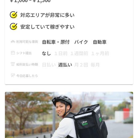
対応エリアが非常に多い
安定していて稼ぎやすい
自転車・原付
バイク
自動車
利用可能な車両
なし
１日前
１週間前
１ヶ月前
シフト提出
日払い
週払い
月２回
毎月
給料支払い時期
今日応募したら