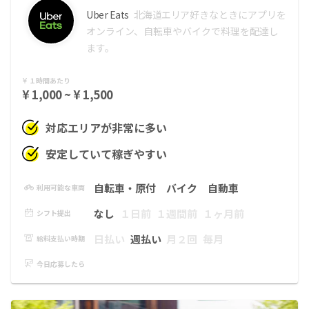
Uber Eats
北海道エリア
好きなときにアプリを
オンライン、自転車やバイクで料理を配達し
ます。
１時間あたり
¥ 1,000 ~ ¥ 1,500
対応エリアが非常に多い
安定していて稼ぎやすい
自転車・原付
バイク
自動車
利用可能な車両
なし
１日前
１週間前
１ヶ月前
シフト提出
日払い
週払い
月２回
毎月
給料支払い時期
今日応募したら