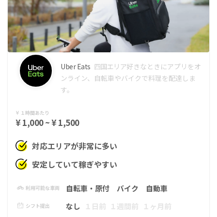
Uber Eats
四国エリア
好きなときにアプリをオ
ンライン、自転車やバイクで料理を配達しま
す。
１時間あたり
¥ 1,000 ~ ¥ 1,500
対応エリアが非常に多い
安定していて稼ぎやすい
自転車・原付
バイク
自動車
利用可能な車両
なし
１日前
１週間前
１ヶ月前
シフト提出