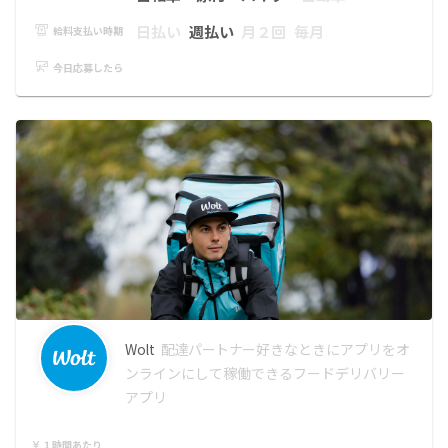
日払い
週払い
月２回
毎月
給料支払い時期
今日応募したら
Wolt
配達パートナー
好きなときにアプリをオ
ンラインにして稼働できるフードデリバリー
アプリ
１時間あたり