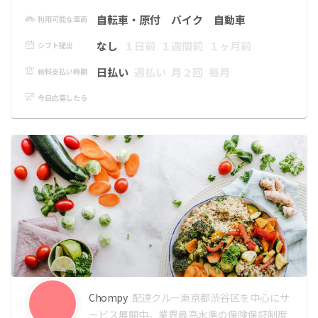
自転車・原付
バイク
自動車
利用可能な車両
なし
１日前
１週間前
１ヶ月前
シフト提出
日払い
週払い
月２回
毎月
給料支払い時期
今日応募したら
Chompy
配達クルー
東京都渋谷区を中心にサ
ービス展開中。業界最高水準の保険保証制度