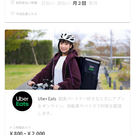
日払い
週払い
月２回
毎月
給料支払い時期
今日応募したら
Uber Eats
配達パートナー
好きなときにアプリ
をオンライン、自転車やバイクで料理を配達
します。
１時間あたり
¥ 800 ~ ¥ 2,000