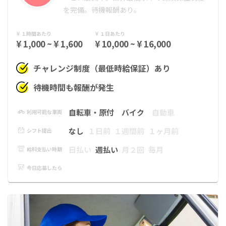
を完備。待機報酬あり。
１時間あたり
１日あたり
¥ 1,000 ~ ¥ 1,600
¥ 10,000 ~ ¥ 16,000
チャレンジ制度（最低時給保証）あり
待機時間も報酬が発生
自転車・原付
バイク
自動車
利用可能な車両
なし
１日前
１週間前
１ヶ月前
シフト提出
日払い
週払い
月２回
毎月
給料支払い時期
今日応募したら