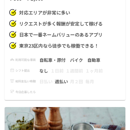
対応エリアが非常に多い
リクエストが多く報酬が安定して稼げる
日本で一番ネームバリューのあるアプリ
東京23区内なら徒歩でも稼働できる！
自転車・原付
バイク
自動車
利用可能な車両
なし
１日前
１週間前
１ヶ月前
シフト提出
日払い
週払い
月２回
毎月
給料支払い時期
今日応募したら