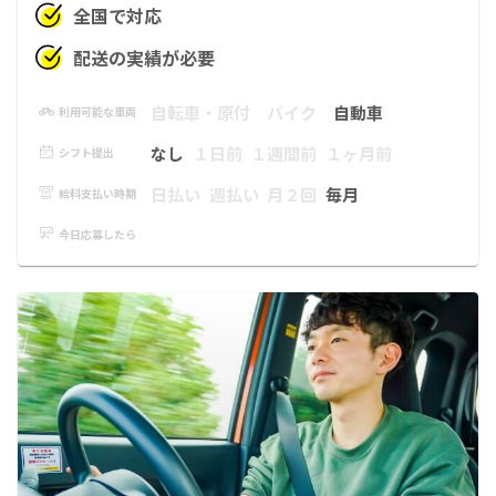
全国で対応
配送の実績が必要
自転車・原付
バイク
自動車
利用可能な車両
なし
１日前
１週間前
１ヶ月前
シフト提出
日払い
週払い
月２回
毎月
給料支払い時期
今日応募したら