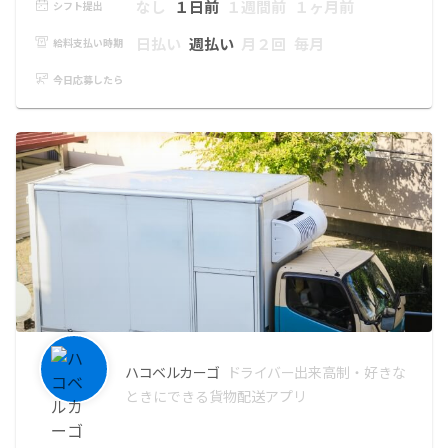
なし
１日前
１週間前
１ヶ月前
シフト提出
日払い
週払い
月２回
毎月
給料支払い時期
今日応募したら
ハコベルカーゴ
ドライバー
出来高制・好きな
ときにできる貨物配送アプリ