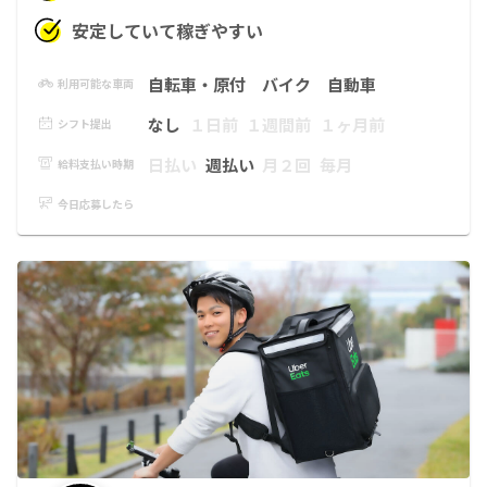
安定していて稼ぎやすい
自転車・原付
バイク
自動車
利用可能な車両
なし
１日前
１週間前
１ヶ月前
シフト提出
日払い
週払い
月２回
毎月
給料支払い時期
今日応募したら