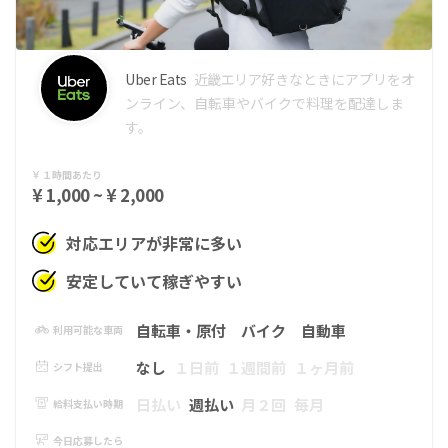
Uber Eats
近畿エリア
好きなときにアプリをオ
ンライン、自転車やバイクで料理を配達しま
す。
１時間あたり
¥ 1,000 ~ ¥ 2,000
対応エリアが非常に多い
安定していて稼ぎやすい
自転車・原付
バイク
自動車
利用可能な車両
なし
１日前
１週間前
１ヶ月前
シフト提出
日払い
週払い
月２回
毎月
給料支払い時期
今日応募したら