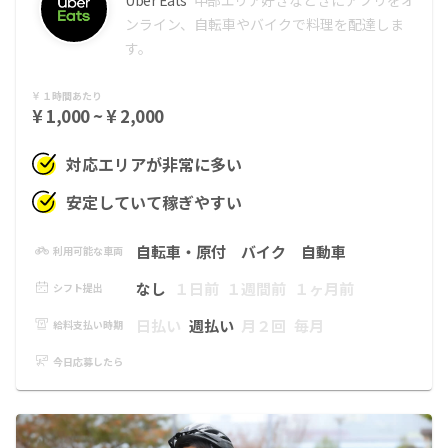
ンライン、自転車やバイクで料理を配達しま
す。
１時間あたり
¥ 1,000 ~ ¥ 2,000
対応エリアが非常に多い
安定していて稼ぎやすい
自転車・原付
バイク
自動車
利用可能な車両
なし
１日前
１週間前
１ヶ月前
シフト提出
日払い
週払い
月２回
毎月
給料支払い時期
今日応募したら