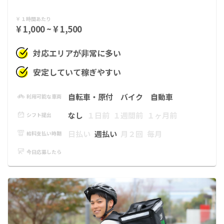
１時間あたり
¥ 1,000 ~ ¥ 1,500
対応エリアが非常に多い
安定していて稼ぎやすい
自転車・原付
バイク
自動車
利用可能な車両
なし
１日前
１週間前
１ヶ月前
シフト提出
日払い
週払い
月２回
毎月
給料支払い時期
今日応募したら