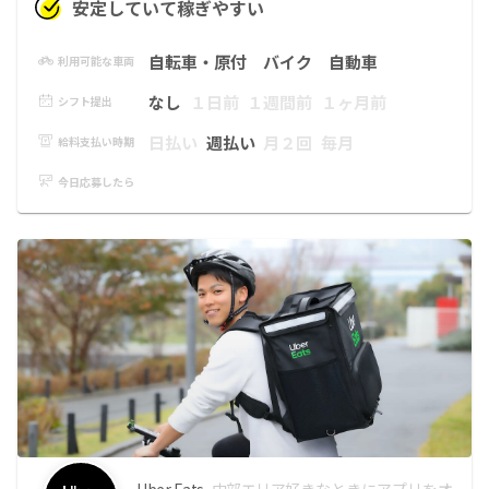
安定していて稼ぎやすい
自転車・原付
バイク
自動車
利用可能な車両
なし
１日前
１週間前
１ヶ月前
シフト提出
日払い
週払い
月２回
毎月
給料支払い時期
今日応募したら
Uber Eats
中部エリア
好きなときにアプリをオ