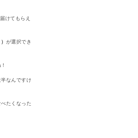
届けてもらえ
き）
が選択でき
ね！
大半なんですけ
食べたくなった