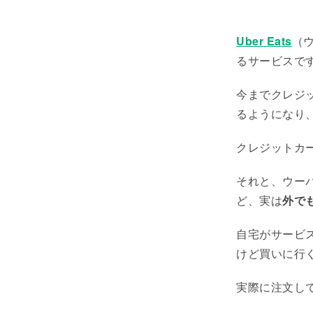
Uber Eats
（
るサービスで
今までクレジ
るようになり
クレジットカ
それと、ウー
ど、実は
外で
自宅がサービ
けど買いに行
実際に注文し