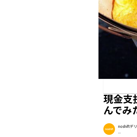
現金支払
んでみ
noshif
...