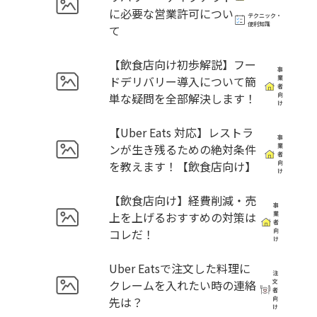
に必要な営業許可につい
テクニック・
便利知識
て
【飲食店向け初歩解説】フー
事
ドデリバリー導入について簡
業
者
単な疑問を全部解決します！
向
け
【Uber Eats 対応】レストラ
事
ンが生き残るための絶対条件
業
者
を教えます！【飲食店向け】
向
け
【飲食店向け】経費削減・売
事
上を上げるおすすめの対策は
業
者
コレだ！
向
け
Uber Eatsで注文した料理に
注
クレームを入れたい時の連絡
文
者
先は？
向
け