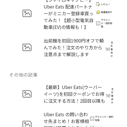
レビュー
Uber Eats 配達パートナ
ーがミニカー登録車買っ
事業者向け
てみた！【超小型電気自
テクニッ
ク・便利知
動車(EV)の情報も！】
識
出前館を初回1900円オフで頼
注
んでみた！注文のやり方から
文
者
注意点まで解説します
向
け
その他の記事
【最新】Uber Eats(ウーバー
注
イーツ)を初回クーポンでお得
文
者
に注文する方法！2回目以降も
向
け
Uber Eats の問い合わ
テクニック・便利
せ先まとめ！お客様相
知識