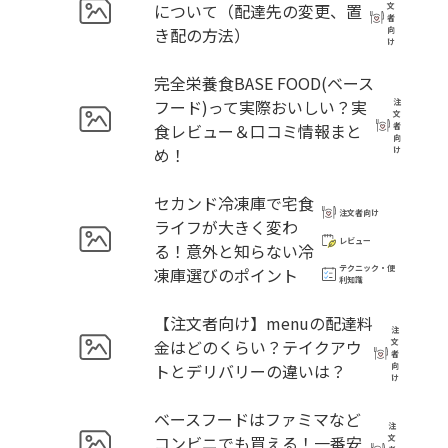
について（配達先の変更、置
文
者
き配の方法）
向
け
完全栄養食BASE FOOD(ベース
フード)って実際おいしい？実
注
文
食レビュー＆口コミ情報まと
者
向
め！
け
セカンド冷凍庫で宅食
注文者向け
ライフが大きく変わ
レビュー
る！意外と知らない冷
テクニック・便
凍庫選びのポイント
利知識
【注文者向け】menuの配達料
注
金はどのくらい？テイクアウ
文
者
トとデリバリーの違いは？
向
け
ベースフードはファミマなど
注
コンビニでも買える！一番安
文