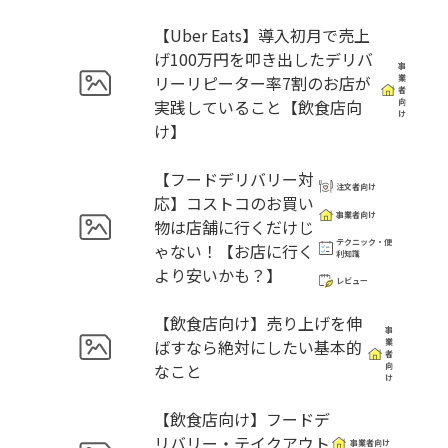
【Uber Eats】導入初月で売上
げ100万円を叩き出したデリバ
事
リーリピーター率7割のお店が
業
者
実践していること【飲食店向
向
け
け】
【フードデリバリー対
注文者向け
応】コストコのお買い
事業者向け
物は店舗に行くだけじ
テクニック・便
ゃない！【お店に行く
利知識
より安いかも？】
レビュー
【飲食店向け】売り上げを伸
事
ばすなら絶対にしたい基本的
業
者
なこと
向
け
【飲食店向け】フードデ
リバリー・テイクアウト
事業者向け