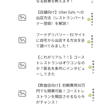
なる経費を教えます！
け
【店舗向け】Uber Eats への
事
出店方法（レストランパート
業
者
ナー登録）を解説！
向
け
フードデリバリー・ECサイト
事
に自宅から出店する方法を全
業
者
て調べてみました！
向
け
【これがリアル？！】ゴース
トレストランはオワコンなの
事
業
か？匿名を条件にインタビュ
者
向
ーしてきた
け
【飲食店向け】初期費用50万
円でも開業可能！ゴーストレ
事
業
ストランを開店させるなら今
者
向
がチャンス！
け