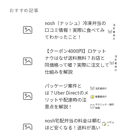
おすすめ記事
nosh（ナッシュ）冷凍弁当の
注
口コミ情報！実際に食べてみ
文
者
てわかったこと！
向
け
【クーポン4000円】ロケット
ナウはなぜ送料無料？お店と
注
文
同価格って嘘？実際に注文して
者
向
仕組みを解説
け
パッケージ案件と
注文者向け
は？Uber Directのメ
事業者向け
リットや配達時の注
テクニック・便利
意点を解説！
知識
nosh宅配弁当の料金は頼む
レビュ
ほど安くなる！送料が高い
ー