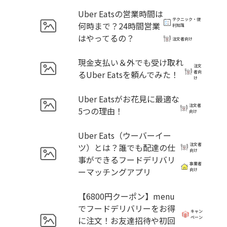
Uber Eatsの営業時間は
テクニック・便
何時まで？24時間営業
利知識
はやってるの？
注文者向け
現金支払い＆外でも受け取れ
注文
るUber Eatsを頼んでみた！
者向
け
Uber Eatsがお花見に最適な
注文者
5つの理由！
向け
Uber Eats（ウーバーイー
ツ）とは？誰でも配達の仕
注文者
向け
事ができるフードデリバリ
事業者
ーマッチングアプリ
向け
【6800円クーポン】menu
でフードデリバリーをお得
キャン
に注文！お友達招待や初回
ペーン