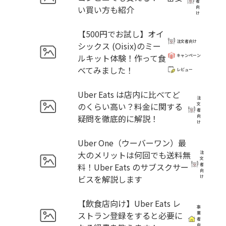
者
い買い方も紹介
向
け
【500円でお試し】オイ
注文者向け
シックス (Oisix)のミー
ルキット体験！作って食
キャンペーン
べてみました！
レビュー
Uber Eats は店内に比べてど
注
のくらい高い？料金に関する
文
者
疑問を徹底的に解説！
向
け
Uber One（ウーバーワン）最
大のメリットは何回でも送料無
注
文
料！Uber Eats のサブスクサー
者
向
ビスを解説します
け
【飲食店向け】Uber Eats レ
事
ストラン登録をすると必要に
業
者
向