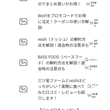
のでまとめ買いがお得！
注文者
向け
Woltをプロモコードでお得
に注文！クーポンの使い方解
注文
者向
説
け
nosh（ナッシュ）の解約方
注文
法を解説！退会時の注意点も
者向
け
BASE FOOD（ベースフー
レビュー
ド）の解約方法を解説！退
注文者向
会時の注意点も
け
三ツ星ファームとnoshはど
っちがいい？実際に食べて
レビュ
ー
みた口コミ・レビューも紹
注文者
介します！
向け
【ジャイロキャノピー】