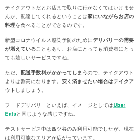
テイクアウトだとお店まで取りに行かなくてはいけませ
んが、配達してくれるということは
家にいながらお店の
料理
を食べることができるのです。
新型コロナウイルス感染予防のために
デリバリーの需要
が増えている
こともあり、お店にとっても消費者にとっ
ても嬉しいサービスですね。
ただ、
配送手数料がかかってしまう
ので、テイクアウト
よりは割高になります。
安く済ませたい場合はテイクア
ウト
しましょう。
フードデリバリーといえば、イメージとしては
Uber
Eats
と同じような感じですね。
テストサービス中は四ツ谷のみ利用可能でしたが、現在
は利用可能なエリアが広がっています。