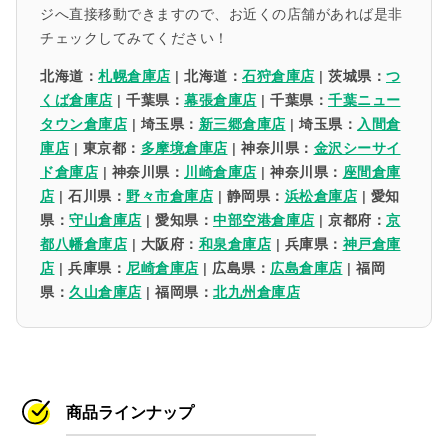
ジへ直接移動できますので、お近くの店舗があれば是非
チェックしてみてください！
北海道：
札幌倉庫店
| 北海道：
石狩倉庫店
| 茨城県：
つ
くば倉庫店
| 千葉県：
幕張倉庫店
| 千葉県：
千葉ニュー
タウン倉庫店
| 埼玉県：
新三郷倉庫店
| 埼玉県：
入間倉
庫店
| 東京都：
多摩境倉庫店
| 神奈川県：
金沢シーサイ
ド倉庫店
| 神奈川県：
川崎倉庫店
| 神奈川県：
座間倉庫
店
| 石川県：
野々市倉庫店
| 静岡県：
浜松倉庫店
| 愛知
県：
守山倉庫店
| 愛知県：
中部空港倉庫店
| 京都府：
京
都八幡倉庫店
| 大阪府：
和泉倉庫店
| 兵庫県：
神戸倉庫
店
| 兵庫県：
尼崎倉庫店
| 広島県：
広島倉庫店
| 福岡
県：
久山倉庫店
| 福岡県：
北九州倉庫店
商品ラインナップ