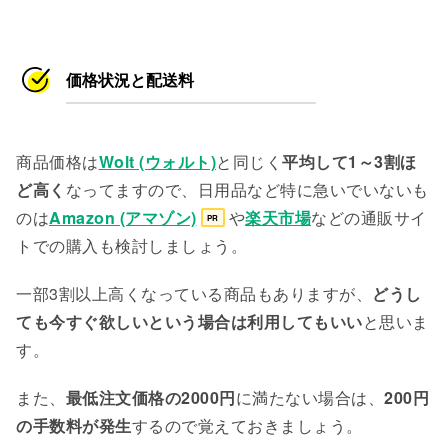
価格状況と配送料
商品価格は
Wolt (ウォルト)
と同じく
平均して1～3割ほ
ど高く
なってますので、日用品など特に急いでいないも
のは
Amazon (アマゾン)
や
楽天市場
などの通販サイ
PR
トでの購入も検討しましょう。
一部3割以上高くなっている商品もありますが、
どうし
ても今すぐ欲しいという場合は利用してもいい
と思いま
す。
また、
最低注文価格の2000円
に満たない場合は、
200円
の手数料が発生
するので覚えておきましょう。