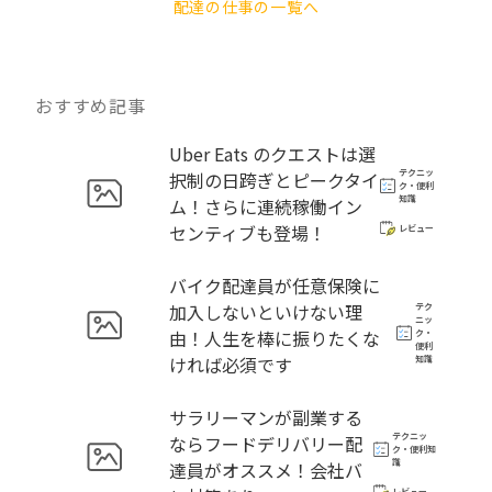
配達の仕事の一覧へ
おすすめ記事
Uber Eats のクエストは選
テクニッ
択制の日跨ぎとピークタイ
ク・便利
知識
ム！さらに連続稼働イン
センティブも登場！
レビュー
バイク配達員が任意保険に
加入しないといけない理
テク
ニッ
由！人生を棒に振りたくな
ク・
便利
ければ必須です
知識
サラリーマンが副業する
テクニッ
ならフードデリバリー配
ク・便利知
識
達員がオススメ！会社バ
レビュー