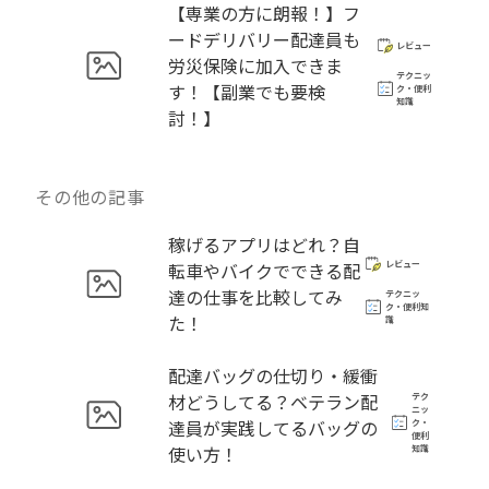
【専業の方に朗報！】フ
ードデリバリー配達員も
レビュー
労災保険に加入できま
テクニッ
す！【副業でも要検
ク・便利
知識
討！】
その他の記事
稼げるアプリはどれ？自
転車やバイクでできる配
レビュー
達の仕事を比較してみ
テクニッ
ク・便利知
た！
識
配達バッグの仕切り・緩衝
材どうしてる？ベテラン配
テク
ニッ
達員が実践してるバッグの
ク・
便利
使い方！
知識