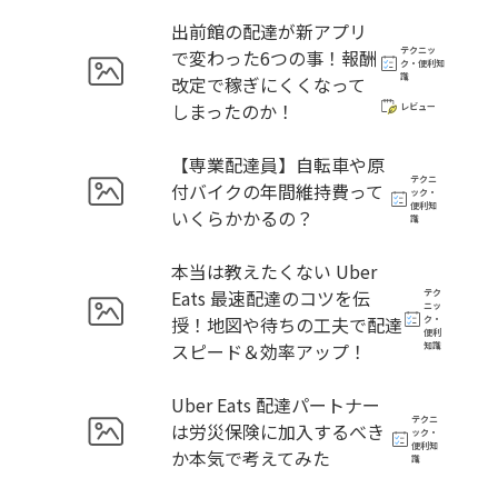
出前館の配達が新アプリ
テクニッ
で変わった6つの事！報酬
ク・便利知
識
改定で稼ぎにくくなって
しまったのか！
レビュー
【専業配達員】自転車や原
テクニ
付バイクの年間維持費って
ック・
便利知
いくらかかるの？
識
本当は教えたくない Uber
Eats 最速配達のコツを伝
テク
ニッ
授！地図や待ちの工夫で配達
ク・
便利
スピード＆効率アップ！
知識
Uber Eats 配達パートナー
テクニ
は労災保険に加入するべき
ック・
便利知
か本気で考えてみた
識