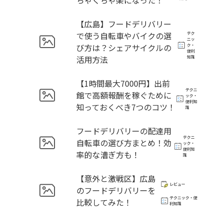
ちゃくちゃ楽になった！
【広島】フードデリバリー
で使う自転車やバイクの選
テク
ニッ
び方は？シェアサイクルの
ク・
便利
活用方法
知識
【1時間最大7000円】出前
テクニ
館で高額報酬を稼ぐために
ック・
便利知
知っておくべき7つのコツ！
識
フードデリバリーの配達用
テクニ
自転車の選び方まとめ！効
ック・
便利知
率的な漕ぎ方も！
識
【意外と激戦区】広島
レビュー
のフードデリバリーを
テクニック・便
比較してみた！
利知識