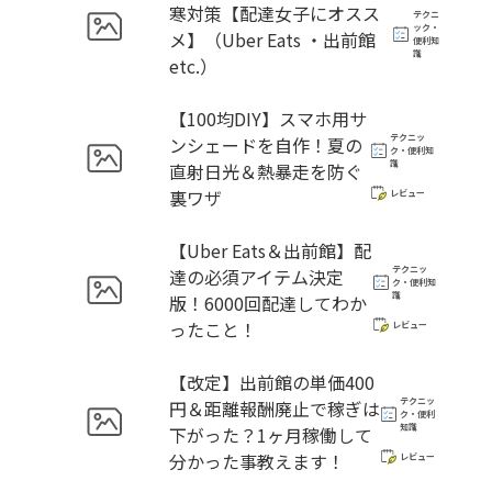
寒対策【配達女子にオスス
テクニ
ック・
メ】（Uber Eats ・出前館
便利知
識
etc.）
【100均DIY】スマホ用サ
テクニッ
ンシェードを自作！夏の
ク・便利知
識
直射日光＆熱暴走を防ぐ
裏ワザ
レビュー
【Uber Eats＆出前館】配
テクニッ
達の必須アイテム決定
ク・便利知
識
版！6000回配達してわか
ったこと！
レビュー
【改定】出前館の単価400
テクニッ
円＆距離報酬廃止で稼ぎは
ク・便利
知識
下がった？1ヶ月稼働して
分かった事教えます！
レビュー