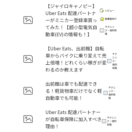
【ジャイロキャノピー】
レビュー
Uber Eats 配達パートナ
ーがミニカー登録車買っ
事業者向け
てみた！【超小型電気自
テクニッ
ク・便利知
動車(EV)の情報も！】
識
【Uber Eats、出前館】自転
車からバイクに乗り変えて売
テク
ニッ
上倍増！どれくらい稼ぎが変
ク・
便利
わるのか教えます
知識
出前館は車でも配達でき
テクニ
る！軽貨物車だけでなく軽
ック・
便利知
自動車でも可能！
識
Uber Eats 配達パートナー
が自転車保険に加入すべき
テクニッ
ク・便利
理由！
知識