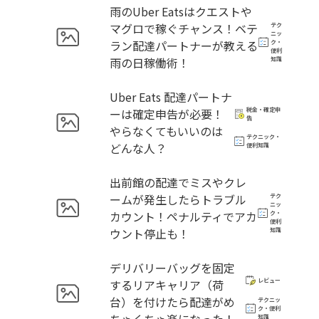
雨のUber Eatsはクエストや
マグロで稼ぐチャンス！ベテ
テク
ニッ
ラン配達パートナーが教える
ク・
便利
雨の日稼働術！
知識
Uber Eats 配達パートナ
ーは確定申告が必要！
税金・確定申
告
やらなくてもいいのは
テクニック・
どんな人？
便利知識
出前館の配達でミスやクレ
ームが発生したらトラブル
テク
ニッ
カウント！ペナルティでアカ
ク・
便利
ウント停止も！
知識
デリバリーバッグを固定
するリアキャリア（荷
レビュー
台）を付けたら配達がめ
テクニッ
ク・便利
知識