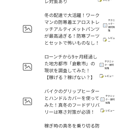
レ対策あり
冬の配達で大活躍！ワーク
マンの防寒着エアロストレ
テクニ
ック・
ッチアルティメットパンツ
便利知
識
が最高過ぎる！防寒ブーツ
レビュ
とセットで怖いものなし！
ー
ローンチから9ヶ月経過し
テクニッ
た地方都市「倉敷市」の
ク・便利
知識
現状を調査してみた！
【稼げる？稼げない？】
レビュー
バイクのグリップヒーター
テクニッ
とハンドルカバーを使って
ク・便利
知識
みた！真冬のフードデリバ
リーは寒さ対策が必須！
レビュー
稼ぎ時の真冬を乗り切る防