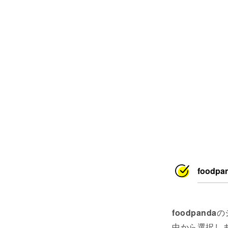
food
foodpanda
の
中から選択し