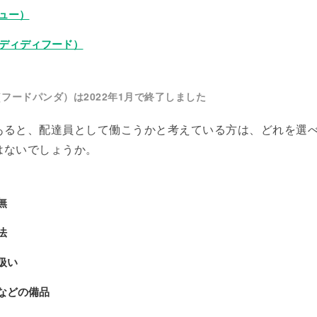
ニュー）
od（ディディフード）
da（フードパンダ）は2022年1月で終了しました
あると、配達員として働こうかと考えている方は、どれを選
はないでしょうか。
無
法
扱い
などの備品