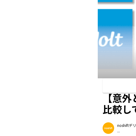
【意外
比較し
noshif
...