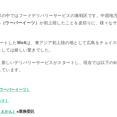
の中ではフードデリバリーサービスの激戦区です。中国地方で
ats（ウーバーイーツ）
が初上陸したことを皮切りに、様々なサ
タートした
Wolt
は、東アジア初上陸の地として広島をチョイス
としては嬉しい驚きでした。
と新しいデリバリーサービスがスタートし、現在では以下の6
しています。
ts（ウーバーイーツ）
ルト）
まえかん）
※業務委託