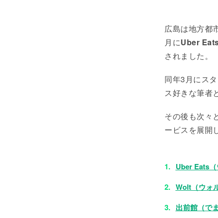
広島は地方都市
月に
Uber E
されました。
同年3月にス
ス好きな筆者
その後も次々
ービスを展開
Uber Ea
Wolt（ウォ
出前館（で