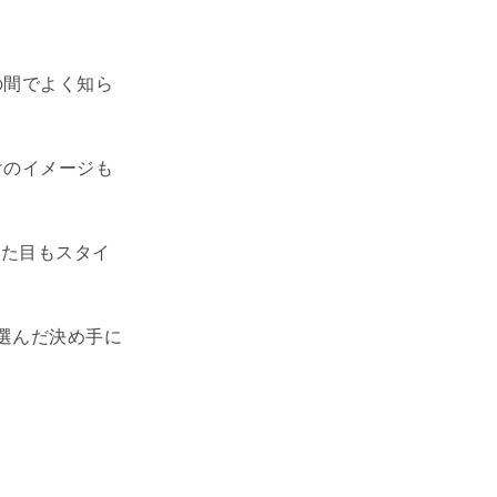
の間でよく知ら
けのイメージも
見た目もスタイ
選んだ決め手に