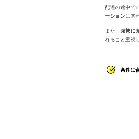
配達の途中で
ーション
に関
また、
頻繁に
れること重視
条件に