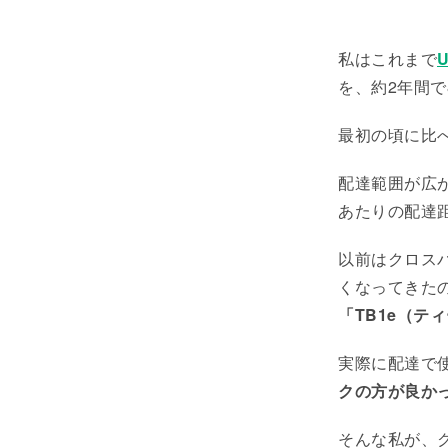
私はこれまで
U
を、約2年間で
最初の頃に比
配達範囲が広
あたりの配達
以前はクロス
くなってきた
「TB1e（テ
実際に配達で
クの方が良か
そんな私が、