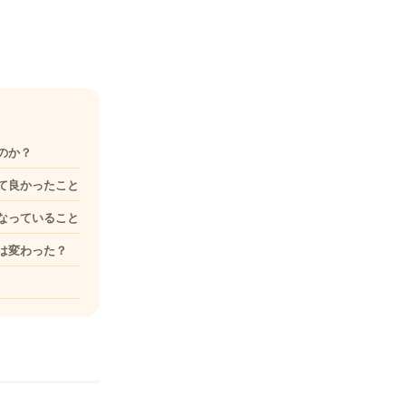
だのか？
みて良かったこと
になっていること
ぎは変わった？