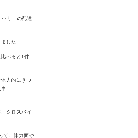
リバリーの配達
りました。
比べると1件
で体力的にきつ
転車
が、
クロスバイ
みて、体力面や