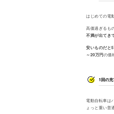
はじめての電
高価過ぎるも
不満が出てき
安いものだと
～20万円
の価
1回の
電動自転車は
ょっと重い普