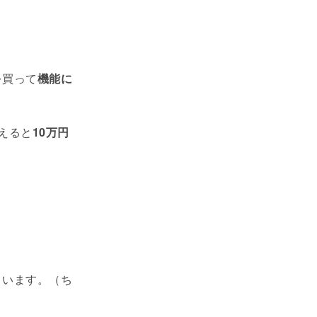
を買って
機能に
えると
10万円
まいます。（ち