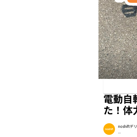
電動自
た！体
noshif
...