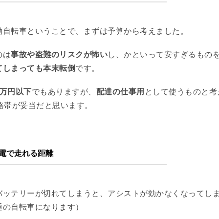
動自転車ということで、まずは予算から考えました。
のは
事故や盗難のリスクが怖い
し、かといって安すぎるもの
てしまっても本末転倒
です。
5万円以下
でもありますが、
配達の仕事用
として使うものと考
格帯が妥当だと思います。
充電で走れる距離
バッテリーが切れてしまうと、アシストが効かなくなってし
通の自転車になります）