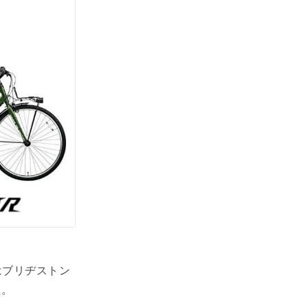
はブリヂストン
た。