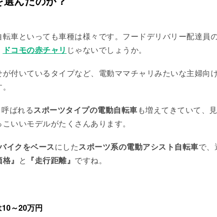
eを選んだのか？
自転車といっても車種は様々です。フードデリバリー配達員
、
ドコモの赤チャリ
じゃないでしょうか。
せが付いているタイプなど、電動ママチャリみたいな主婦向
す。
eと呼ばれる
スポーツタイプの電動自転車
も増えてきていて、
っこいいモデルがたくさんあります。
バイクをベース
にした
スポーツ系の電動アシスト自転車
で、
価格』
と
『走行距離』
ですね。
10～20万円