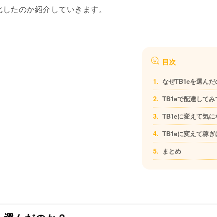
化したのか紹介していきます。
目次
なぜTB1eを選ん
TB1eで配達して
TB1eに変えて気
TB1eに変えて稼
まとめ