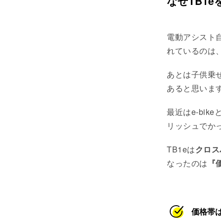
なぜTB1
電動アシスト
れているのは
あとは子供乗
あると思いま
最近はe-bik
リッシュでか
TB1eは
クロス
なったのは
『
価格帯は