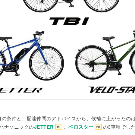
離の条件と、配達仲間のアドバイスから、候補に上がったの
パナソニックの
JETTER
、
ベロスター
の3車種でし
PR
PR