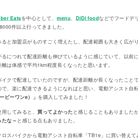
ber Eats
を中心として、
menu
、
DiDi food
などでフードデ
8000件以上行ってきました。
べると加盟店がものすごく増えたし、配達範囲も大きく広が
がるにつれて配達距離も伸びているように感じていて、以前に
距離は体感で平均1km程度長くなったと思います。
バイクで配達していたのですが、配達距離が長くなったこと
ので、楽に配達できるようになればと思い、電動アシスト自
ィービーワンe）」
を購入してみました！
使用してみると、
買ってよかった
と感じることもありました
ったな～
と感じる点もありました。
クロスバイクから電動アシスト自転車「TB1e」に買い替えて