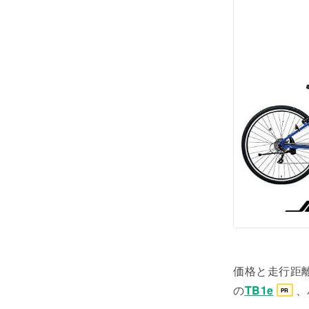
価格と走行距
の
TB1e
、
PR