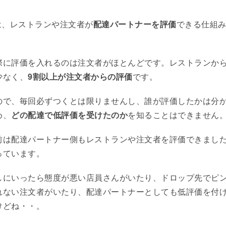
s では、レストランや注文者が
配達パートナーを評価
できる仕組
際に評価を入れるのは注文者がほとんどです。レストランか
少なく、
9割以上が注文者からの評価
です。
ので、毎回必ずつくとは限りませんし、誰が評価したかは分
め、
どの配達で低評価を受けたのか
を知ることはできません
前は配達パートナー側もレストランや注文者を評価できまし
っています。
しにいったら態度が悪い店員さんがいたり、ドロップ先でピ
れない注文者がいたり、配達パートナーとしても低評価を付
けどね・・。