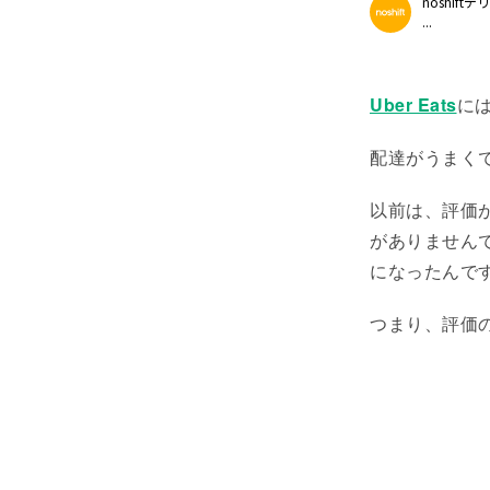
noshif
...
Uber Eats
に
配達がうまく
以前は、評価
がありません
になったんで
つまり、評価