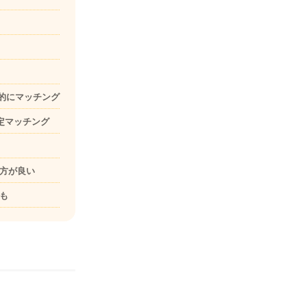
優先的にマッチング
価限定マッチング
方が良い
も