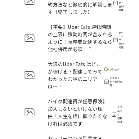
約方法など徹底的に解説しま
ク・
便利
す（終了しました）
知識
【重要】Uber Eats 運転時間
の上限に移動時間が含まれる
テク
ニッ
ように！長時間配達するなら
ク・
便利
他社併用が必須！？
知識
大阪のUber Eats はどこ
が稼げる？配達してみて
レビュー
わかった穴場のエリア
テクニッ
ク・便利知
は…！
識
バイク配達員が任意保険に
加入しないといけない理
テク
ニッ
由！人生を棒に振りたくな
ク・
便利
ければ必須です
知識
サラリーマンが副業する