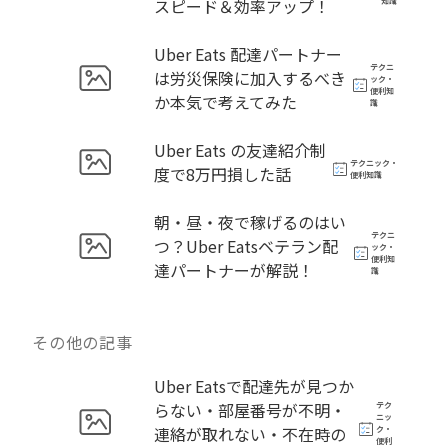
スピード＆効率アップ！
知識
Uber Eats 配達パートナー
テクニ
は労災保険に加入するべき
ック・
便利知
か本気で考えてみた
識
Uber Eats の友達紹介制
テクニック・
度で8万円損した話
便利知識
朝・昼・夜で稼げるのはい
テクニ
つ？Uber Eatsベテラン配
ック・
便利知
達パートナーが解説！
識
その他の記事
Uber Eatsで配達先が見つか
らない・部屋番号が不明・
テク
ニッ
連絡が取れない・不在時の
ク・
便利