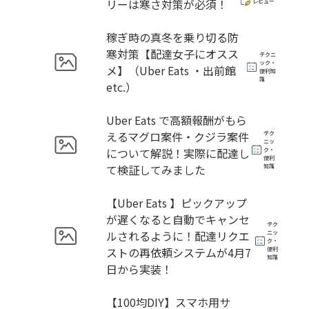
リーは寒さ対策が必須！
レビュー
稼ぎ時の真冬を乗り切る防
寒対策【配達女子にオスス
テクニ
ック・
メ】（Uber Eats ・出前館
便利知
識
etc.）
Uber Eats で高額報酬がもら
えるマグロ案件・クジラ案件
テク
ニッ
について解説！実際に配達し
ク・
便利
て検証してみました
知識
【Uber Eats 】ピックアップ
が遅くなると自動でキャンセ
テク
ルされるように！配達リクエ
ニッ
ク・
ストの再依頼システムが4月7
便利
知識
日から実装！
【100均DIY】スマホ用サ