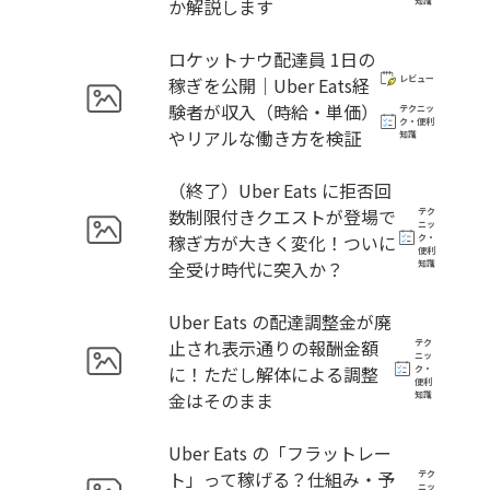
か解説します
知識
ロケットナウ配達員 1日の
稼ぎを公開｜Uber Eats経
レビュー
験者が収入（時給・単価）
テクニッ
ク・便利
やリアルな働き方を検証
知識
（終了）Uber Eats に拒否回
数制限付きクエストが登場で
テク
ニッ
稼ぎ方が大きく変化！ついに
ク・
便利
全受け時代に突入か？
知識
Uber Eats の配達調整金が廃
止され表示通りの報酬金額
テク
ニッ
に！ただし解体による調整
ク・
便利
金はそのまま
知識
Uber Eats の「フラットレー
ト」って稼げる？仕組み・予
テク
ニッ