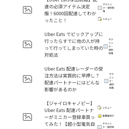
テクニッ
達の必須アイテム決定
ク・便利知
識
版！6000回配達してわか
ったこと！
レビュー
Uber Eats でピックアップに
行ったらすでに他の人が持
テク
ニッ
って行ってしまっていた時の
ク・
便利
対処法
知識
Uber Eats 配達レーダーの受
注方法は実質的に早押し？
テク
ニッ
配達パートナーにはどんな
ク・
便利
影響があるのか
知識
【ジャイロキャノピー】
レビュー
Uber Eats 配達パートナ
ーがミニカー登録車買っ
事業者向け
てみた！【超小型電気自
テクニッ
ク・便利知