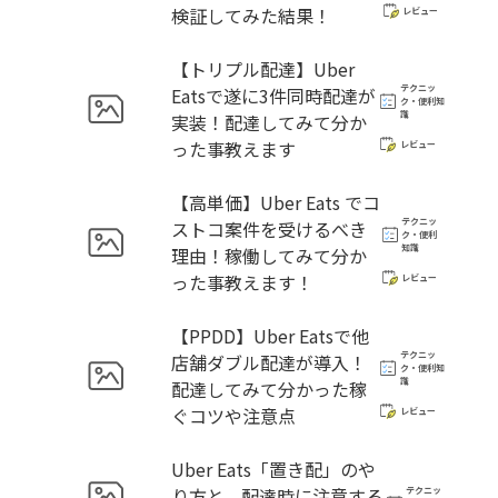
検証してみた結果！
レビュー
【トリプル配達】Uber
テクニッ
Eatsで遂に3件同時配達が
ク・便利知
識
実装！配達してみて分か
った事教えます
レビュー
【高単価】Uber Eats でコ
テクニッ
ストコ案件を受けるべき
ク・便利
知識
理由！稼働してみて分か
った事教えます！
レビュー
【PPDD】Uber Eatsで他
テクニッ
店舗ダブル配達が導入！
ク・便利知
識
配達してみて分かった稼
ぐコツや注意点
レビュー
Uber Eats「置き配」のや
り方と、配達時に注意する
テクニッ