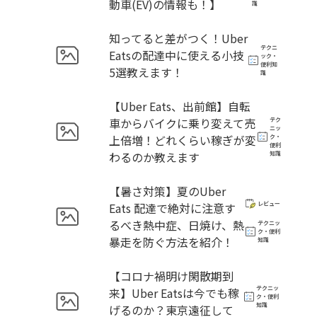
動車(EV)の情報も！】
識
知ってると差がつく！Uber
テクニ
Eatsの配達中に使える小技
ック・
便利知
5選教えます！
識
【Uber Eats、出前館】自転
車からバイクに乗り変えて売
テク
ニッ
上倍増！どれくらい稼ぎが変
ク・
便利
わるのか教えます
知識
【暑さ対策】夏のUber
Eats 配達で絶対に注意す
レビュー
るべき熱中症、日焼け、熱
テクニッ
ク・便利
暴走を防ぐ方法を紹介！
知識
【コロナ禍明け閑散期到
テクニッ
来】Uber Eatsは今でも稼
ク・便利
知識
げるのか？東京遠征して