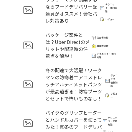
テクニッ
ならフードデリバリー配
ク・便利知
識
達員がオススメ！会社バ
レ対策あり
レビュー
パッケージ案件と
注文者向け
は？Uber Directのメ
事業者向け
リットや配達時の注
テクニック・便利
意点を解説！
知識
冬の配達で大活躍！ワーク
マンの防寒着エアロストレ
テクニ
ック・
ッチアルティメットパンツ
便利知
識
が最高過ぎる！防寒ブーツ
レビュ
とセットで怖いものなし！
ー
バイクのグリップヒーター
テクニッ
とハンドルカバーを使って
ク・便利
知識
みた！真冬のフードデリバ