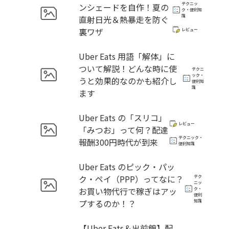
テクニッ
ンシェードを自作！夏の
ク・便利知
識
直射日光＆熱暴走を防ぐ
裏ワザ
レビュー
Uber Eats 用語「解体」に
ついて解説！どんな時に使
テクニ
ック・
うと効果的なのかも紹介し
便利知
識
ます
Uber Eats の「スリコ」
レビュー
「みつお」って何？配達
テクニック・
報酬300円時代が到来
便利知識
Uber Eats のピック・パッ
ク・ペイ（PPP）ってなに？
テク
ニッ
お買い物代行で稼ぎはアッ
ク・
便利
プするのか！？
知識
【Uber Eats＆出前館】配