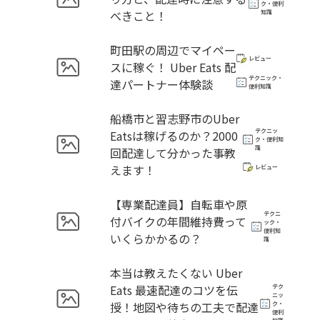
ク・便利
べきこと！
知識
町田駅の周辺でマイペー
レビュー
スに稼ぐ！ Uber Eats 配
テクニック・
達パートナー体験談
便利知識
船橋市と習志野市のUber
テクニッ
Eatsは稼げるのか？2000
ク・便利知
識
回配達して分かった事教
えます！
レビュー
【専業配達員】自転車や原
テクニ
付バイクの年間維持費って
ック・
便利知
いくらかかるの？
識
本当は教えたくない Uber
Eats 最速配達のコツを伝
テク
ニッ
授！地図や待ちの工夫で配達
ク・
便利