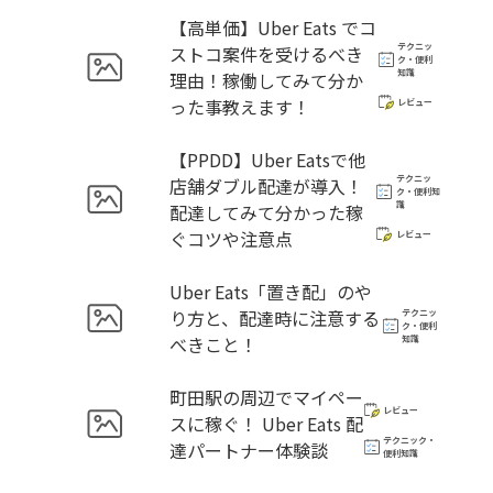
【高単価】Uber Eats でコ
テクニッ
ストコ案件を受けるべき
ク・便利
知識
理由！稼働してみて分か
った事教えます！
レビュー
【PPDD】Uber Eatsで他
テクニッ
店舗ダブル配達が導入！
ク・便利知
識
配達してみて分かった稼
ぐコツや注意点
レビュー
Uber Eats「置き配」のや
り方と、配達時に注意する
テクニッ
ク・便利
べきこと！
知識
町田駅の周辺でマイペー
レビュー
スに稼ぐ！ Uber Eats 配
テクニック・
達パートナー体験談
便利知識