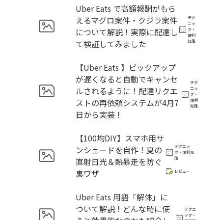
Uber Eats で高額報酬がもら
えるマグロ案件・クジラ案件
テク
ニッ
について解説！実際に配達し
ク・
便利
て検証してみました
知識
【Uber Eats 】ピックアップ
が遅くなると自動でキャンセ
テク
ルされるように！配達リクエ
ニッ
ク・
ストの再依頼システムが4月7
便利
知識
日から実装！
【100均DIY】スマホ用サ
テクニッ
ンシェードを自作！夏の
ク・便利知
識
直射日光＆熱暴走を防ぐ
裏ワザ
レビュー
Uber Eats 用語「解体」に
ついて解説！どんな時に使
テクニ
ック・