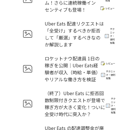
知識
ム！さらに連続稼働イン
センティブも登場！
レビュー
Uber Eats 配達リクエストは
「全受け」するべきか拒否
テク
ニッ
して「厳選」するべきなの
ク・
便利
か解説します
知識
ロケットナウ配達員 1日の
稼ぎを公開｜Uber Eats経
レビュー
験者が収入（時給・単価）
テクニッ
ク・便利
やリアルな働き方を検証
知識
（終了）Uber Eats に拒否回
数制限付きクエストが登場で
テク
ニッ
稼ぎ方が大きく変化！ついに
ク・
便利
全受け時代に突入か？
知識
Uber Eats の配達調整金が廃