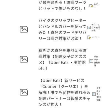
が最高過ぎる！防寒ブーツ
レビュ
とセットで怖いものなし！
ー
バイクのグリップヒーター
テクニッ
とハンドルカバーを使って
ク・便利
知識
みた！真冬のフードデリバ
リーは寒さ対策が必須！
レビュー
稼ぎ時の真冬を乗り切る防
寒対策【配達女子にオスス
テクニ
ック・
メ】（Uber Eats ・出前館
便利知
識
etc.）
【Uber Eats】新サービス
「Courier（クーリエ）」を
テク
解説！誰でも荷物を送れる＆
ニッ
ク・
配達パートナーは報酬のチャ
便利
知識
ンスが拡大！