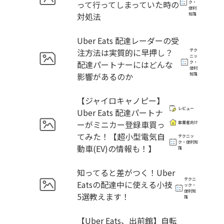
って行ってしまっていた時の
ク・
便利
対処法
知識
Uber Eats 配達レーダーの受
注方法は実質的に早押し？
テク
ニッ
配達パートナーにはどんな
ク・
便利
影響があるのか
知識
【ジャイロキャノピー】
レビュー
Uber Eats 配達パートナ
ーがミニカー登録車買っ
事業者向け
てみた！【超小型電気自
テクニッ
ク・便利知
動車(EV)の情報も！】
識
知ってると差がつく！Uber
テクニ
Eatsの配達中に使える小技
ック・
便利知
5選教えます！
識
【Uber Eats、出前館】自転