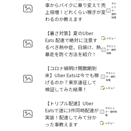
車からバイクに乗り変えて売
テク
ニッ
上倍増！どれくらい稼ぎが変
ク・
便利
わるのか教えます
知識
【暑さ対策】夏のUber
Eats 配達で絶対に注意す
レビュー
るべき熱中症、日焼け、熱
テクニッ
ク・便利
暴走を防ぐ方法を紹介！
知識
【コロナ禍明け閑散期到
テクニッ
来】Uber Eatsは今でも稼
ク・便利
知識
げるのか？東京遠征して
検証してみた結果！
レビュー
【トリプル配達】Uber
テクニッ
Eatsで遂に3件同時配達が
ク・便利知
識
実装！配達してみて分か
った事教えます
レビュー