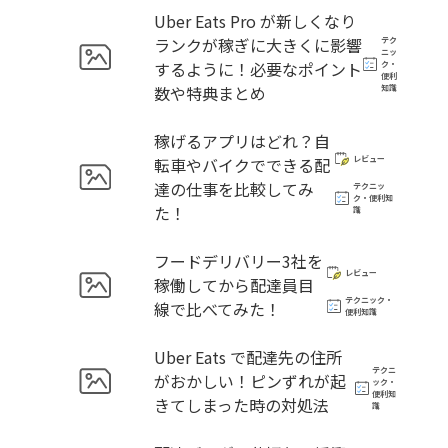
Uber Eats Pro が新しくなり
ランクが稼ぎに大きくに影響
テク
ニッ
するように！必要なポイント
ク・
便利
数や特典まとめ
知識
稼げるアプリはどれ？自
転車やバイクでできる配
レビュー
達の仕事を比較してみ
テクニッ
ク・便利知
た！
識
フードデリバリー3社を
レビュー
稼働してから配達員目
テクニック・
線で比べてみた！
便利知識
Uber Eats で配達先の住所
テクニ
がおかしい！ピンずれが起
ック・
便利知
きてしまった時の対処法
識