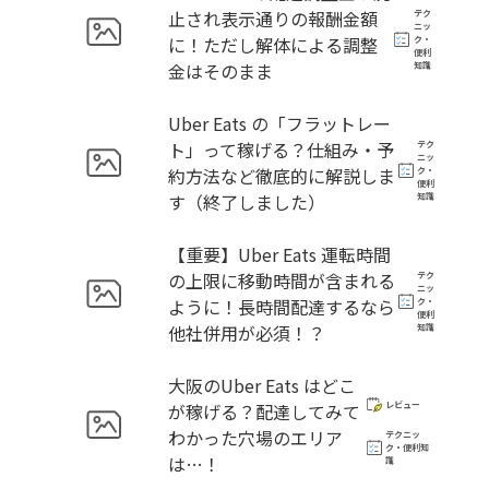
止され表示通りの報酬金額
テク
ニッ
に！ただし解体による調整
ク・
便利
金はそのまま
知識
Uber Eats の「フラットレー
ト」って稼げる？仕組み・予
テク
ニッ
約方法など徹底的に解説しま
ク・
便利
す（終了しました）
知識
【重要】Uber Eats 運転時間
の上限に移動時間が含まれる
テク
ニッ
ように！長時間配達するなら
ク・
便利
他社併用が必須！？
知識
大阪のUber Eats はどこ
が稼げる？配達してみて
レビュー
わかった穴場のエリア
テクニッ
ク・便利知
は…！
識