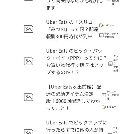
うと効果的なのかも紹介し
便利知
識
ます
Uber Eats の「スリコ」
レビュー
「みつお」って何？配達
テクニック・
報酬300円時代が到来
便利知識
Uber Eats のピック・パッ
ク・ペイ（PPP）ってなに？
テク
ニッ
お買い物代行で稼ぎはアッ
ク・
便利
プするのか！？
知識
【Uber Eats＆出前館】配
テクニッ
達の必須アイテム決定
ク・便利知
識
版！6000回配達してわか
ったこと！
レビュー
Uber Eats でピックアップに
行ったらすでに他の人が持
テク
ニッ