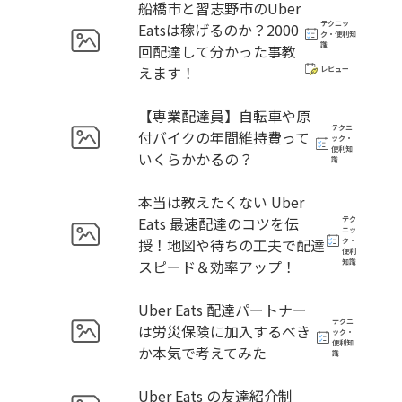
船橋市と習志野市のUber
テクニッ
Eatsは稼げるのか？2000
ク・便利知
識
回配達して分かった事教
えます！
レビュー
【専業配達員】自転車や原
テクニ
付バイクの年間維持費って
ック・
便利知
いくらかかるの？
識
本当は教えたくない Uber
Eats 最速配達のコツを伝
テク
ニッ
授！地図や待ちの工夫で配達
ク・
便利
スピード＆効率アップ！
知識
Uber Eats 配達パートナー
テクニ
は労災保険に加入するべき
ック・
便利知
か本気で考えてみた
識
Uber Eats の友達紹介制