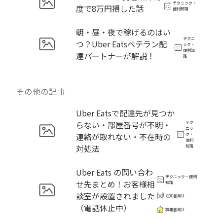
テクニック・
度で8万円損した話
便利知識
朝・昼・夜で稼げるのはい
テクニ
つ？Uber Eatsベテラン配
ック・
便利知
達パートナーが解説！
識
その他の記事
Uber Eatsで配達先が見つか
らない・部屋番号が不明・
テク
ニッ
連絡が取れない・不在時の
ク・
便利
対処法
知識
Uber Eats の問い合わ
テクニック・便利
せ先まとめ！お客様相
知識
談室が設置されました
注文者向け
（電話休止中）
事業者向け