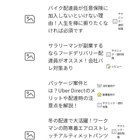
バイク配達員が任意保険に
加入しないといけない理
テク
ニッ
由！人生を棒に振りたくな
ク・
便利
ければ必須です
知識
サラリーマンが副業する
テクニッ
ならフードデリバリー配
ク・便利知
識
達員がオススメ！会社バ
レ対策あり
レビュー
パッケージ案件と
注文者向け
は？Uber Directのメ
事業者向け
リットや配達時の注
テクニック・便利
意点を解説！
知識
冬の配達で大活躍！ワーク
マンの防寒着エアロストレ
テクニ
ック・
ッチアルティメットパンツ
便利知
識