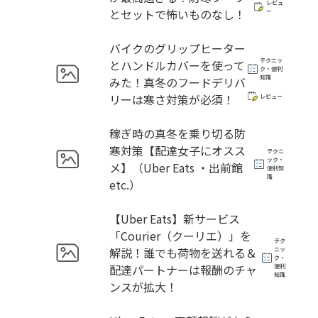
レビュ
とセットで怖いものなし！
ー
バイクのグリップヒーター
テクニッ
とハンドルカバーを使って
ク・便利
知識
みた！真冬のフードデリバ
リーは寒さ対策が必須！
レビュー
稼ぎ時の真冬を乗り切る防
寒対策【配達女子にオスス
テクニ
ック・
メ】（Uber Eats ・出前館
便利知
識
etc.）
【Uber Eats】新サービス
「Courier（クーリエ）」を
テク
解説！誰でも荷物を送れる＆
ニッ
ク・
配達パートナーは報酬のチャ
便利
知識
ンスが拡大！