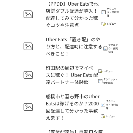
【PPDD】Uber Eatsで他
テクニッ
店舗ダブル配達が導入！
ク・便利知
識
配達してみて分かった稼
ぐコツや注意点
レビュー
Uber Eats「置き配」のや
り方と、配達時に注意する
テクニッ
ク・便利
べきこと！
知識
町田駅の周辺でマイペー
レビュー
スに稼ぐ！ Uber Eats 配
テクニック・
達パートナー体験談
便利知識
船橋市と習志野市のUber
テクニッ
Eatsは稼げるのか？2000
ク・便利知
識
回配達して分かった事教
えます！
レビュー
【専業配達員】自転車や原