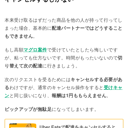
本来受け取るはずだった商品を他の人が持って行ってし
まった場合、基本的に
配達パートナーではどうすること
もできません
。
もし高額
マグロ案件
で受けていたとしたら悔しいです
が、粘っても仕方ないです。時間がもったいないので
切
り替えて次の配達
に行きましょう。
次のリクエストを受るためには
キャンセルする必要があ
る
わけですが、通常のキャンセル操作をすると
受けキャ
ン
と同じ扱いになり、
報酬は1円ももらえません
。
ピックアップが無駄足
になってしまいます。
Uber Eatsで配達をキャンセルすると