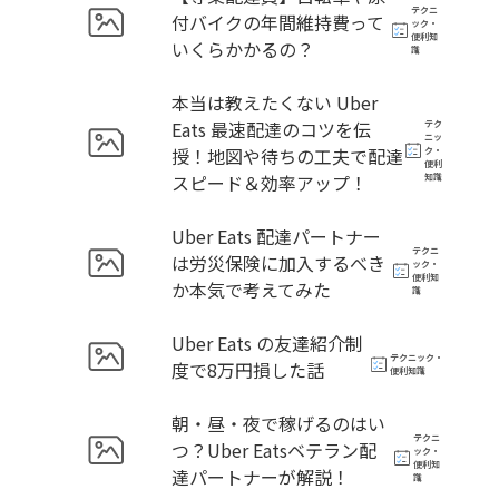
テクニ
付バイクの年間維持費って
ック・
便利知
いくらかかるの？
識
本当は教えたくない Uber
Eats 最速配達のコツを伝
テク
ニッ
授！地図や待ちの工夫で配達
ク・
便利
スピード＆効率アップ！
知識
Uber Eats 配達パートナー
テクニ
は労災保険に加入するべき
ック・
便利知
か本気で考えてみた
識
Uber Eats の友達紹介制
テクニック・
度で8万円損した話
便利知識
朝・昼・夜で稼げるのはい
テクニ
つ？Uber Eatsベテラン配
ック・
便利知
達パートナーが解説！
識