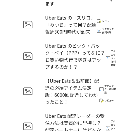
識
ます
Uber Eats の「スリコ」
レビュー
「みつお」って何？配達
テクニック・
報酬300円時代が到来
便利知識
Uber Eats のピック・パッ
ク・ペイ（PPP）ってなに？
テク
ニッ
お買い物代行で稼ぎはアッ
ク・
便利
プするのか！？
知識
【Uber Eats＆出前館】配
テクニッ
達の必須アイテム決定
ク・便利知
識
版！6000回配達してわか
ったこと！
レビュー
Uber Eats 配達レーダーの受
注方法は実質的に早押し？
テク
ニッ
配達パートナーにはどんな
ク・