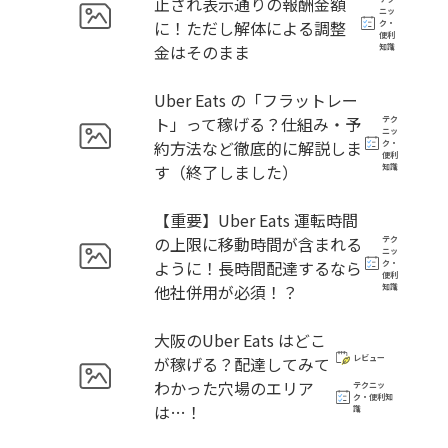
止され表示通りの報酬金額
ニッ
に！ただし解体による調整
ク・
便利
金はそのまま
知識
Uber Eats の「フラットレー
ト」って稼げる？仕組み・予
テク
ニッ
約方法など徹底的に解説しま
ク・
便利
す（終了しました）
知識
【重要】Uber Eats 運転時間
の上限に移動時間が含まれる
テク
ニッ
ように！長時間配達するなら
ク・
便利
他社併用が必須！？
知識
大阪のUber Eats はどこ
が稼げる？配達してみて
レビュー
わかった穴場のエリア
テクニッ
ク・便利知
は…！
識