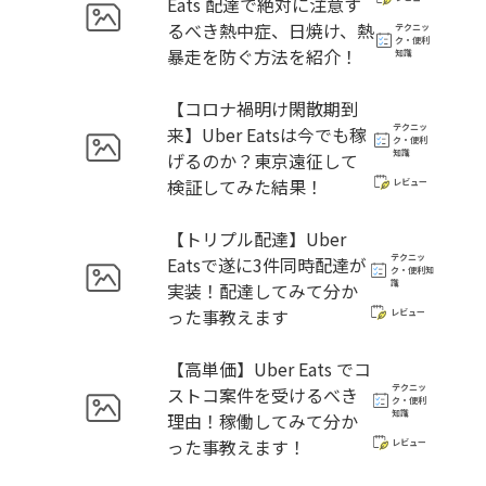
Eats 配達で絶対に注意す
るべき熱中症、日焼け、熱
テクニッ
ク・便利
暴走を防ぐ方法を紹介！
知識
【コロナ禍明け閑散期到
テクニッ
来】Uber Eatsは今でも稼
ク・便利
知識
げるのか？東京遠征して
検証してみた結果！
レビュー
【トリプル配達】Uber
テクニッ
Eatsで遂に3件同時配達が
ク・便利知
識
実装！配達してみて分か
った事教えます
レビュー
【高単価】Uber Eats でコ
テクニッ
ストコ案件を受けるべき
ク・便利
知識
理由！稼働してみて分か
った事教えます！
レビュー