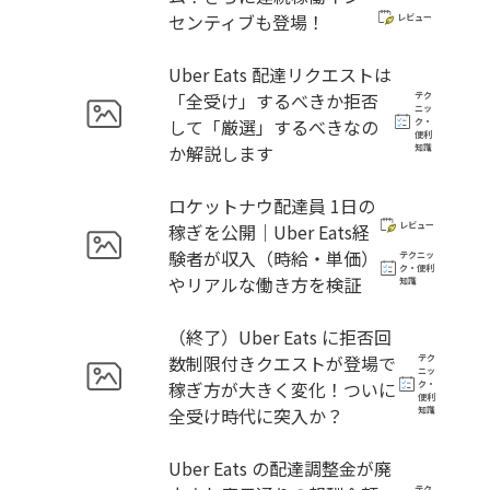
センティブも登場！
レビュー
Uber Eats 配達リクエストは
「全受け」するべきか拒否
テク
ニッ
して「厳選」するべきなの
ク・
便利
か解説します
知識
ロケットナウ配達員 1日の
稼ぎを公開｜Uber Eats経
レビュー
験者が収入（時給・単価）
テクニッ
ク・便利
やリアルな働き方を検証
知識
（終了）Uber Eats に拒否回
数制限付きクエストが登場で
テク
ニッ
稼ぎ方が大きく変化！ついに
ク・
便利
全受け時代に突入か？
知識
Uber Eats の配達調整金が廃
テク