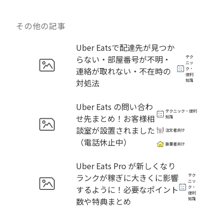
その他の記事
Uber Eatsで配達先が見つか
らない・部屋番号が不明・
テク
ニッ
連絡が取れない・不在時の
ク・
便利
対処法
知識
Uber Eats の問い合わ
テクニック・便利
せ先まとめ！お客様相
知識
談室が設置されました
注文者向け
（電話休止中）
事業者向け
Uber Eats Pro が新しくなり
ランクが稼ぎに大きくに影響
テク
ニッ
するように！必要なポイント
ク・
便利
数や特典まとめ
知識