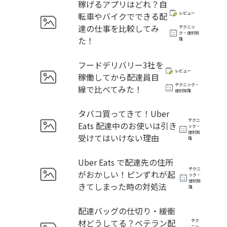
稼げるアプリはどれ？自
転車やバイクでできる配
レビュー
達の仕事を比較してみ
テクニッ
ク・便利知
た！
識
フードデリバリー3社を
レビュー
稼働してから配達員目
テクニック・
線で比べてみた！
便利知識
タバコ買ってきて！Uber
テクニ
Eats 配達中のお使いは引き
ック・
便利知
受けてはいけない理由
識
Uber Eats で配達先の住所
テクニ
がおかしい！ピンずれが起
ック・
便利知
きてしまった時の対処法
識
配達バッグの仕切り・緩衝
材どうしてる？ベテラン配
テク
ニッ