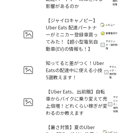
便利
影響があるのか
知識
【ジャイロキャノピー】
レビュー
Uber Eats 配達パートナ
ーがミニカー登録車買っ
事業者向け
てみた！【超小型電気自
テクニッ
ク・便利知
動車(EV)の情報も！】
識
知ってると差がつく！Uber
テクニ
Eatsの配達中に使える小技
ック・
便利知
5選教えます！
識
【Uber Eats、出前館】自転
車からバイクに乗り変えて売
テク
ニッ
上倍増！どれくらい稼ぎが変
ク・
便利
わるのか教えます
知識
【暑さ対策】夏のUber
レビュー