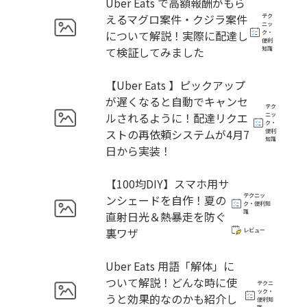
Uber Eats で高額報酬がもら
えるマグロ案件・クジラ案件
テク
ニッ
について解説！実際に配達し
ク・
便利
て検証してみました
知識
【Uber Eats 】ピックアップ
が遅くなると自動でキャンセ
テク
ルされるように！配達リクエ
ニッ
ク・
ストの再依頼システムが4月7
便利
知識
日から実装！
【100均DIY】スマホ用サ
テクニッ
ンシェードを自作！夏の
ク・便利知
識
直射日光＆熱暴走を防ぐ
裏ワザ
レビュー
Uber Eats 用語「解体」に
ついて解説！どんな時に使
テクニ
ック・
うと効果的なのかも紹介し
便利知