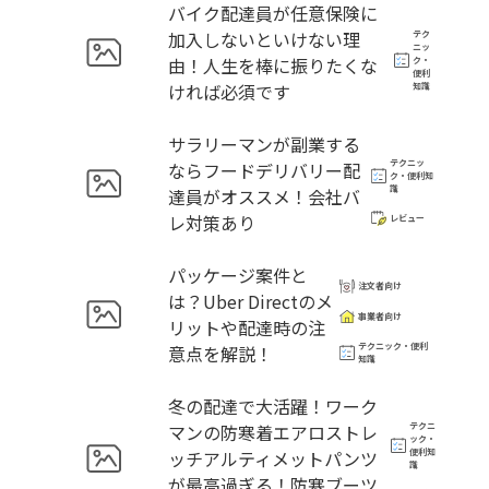
バイク配達員が任意保険に
加入しないといけない理
テク
ニッ
由！人生を棒に振りたくな
ク・
便利
ければ必須です
知識
サラリーマンが副業する
テクニッ
ならフードデリバリー配
ク・便利知
識
達員がオススメ！会社バ
レ対策あり
レビュー
パッケージ案件と
注文者向け
は？Uber Directのメ
事業者向け
リットや配達時の注
テクニック・便利
意点を解説！
知識
冬の配達で大活躍！ワーク
マンの防寒着エアロストレ
テクニ
ック・
ッチアルティメットパンツ
便利知
識
が最高過ぎる！防寒ブーツ