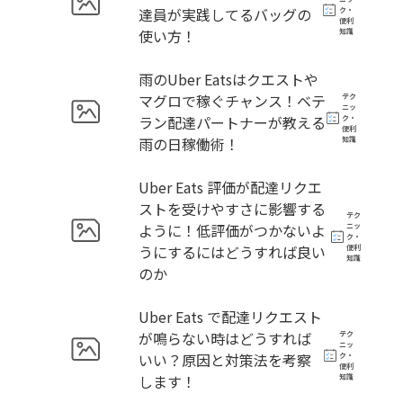
達員が実践してるバッグの
ク・
便利
使い方！
知識
雨のUber Eatsはクエストや
マグロで稼ぐチャンス！ベテ
テク
ニッ
ラン配達パートナーが教える
ク・
便利
雨の日稼働術！
知識
Uber Eats 評価が配達リクエ
ストを受けやすさに影響する
テク
ように！低評価がつかないよ
ニッ
ク・
うにするにはどうすれば良い
便利
知識
のか
Uber Eats で配達リクエスト
が鳴らない時はどうすれば
テク
ニッ
いい？原因と対策法を考察
ク・
便利
します！
知識